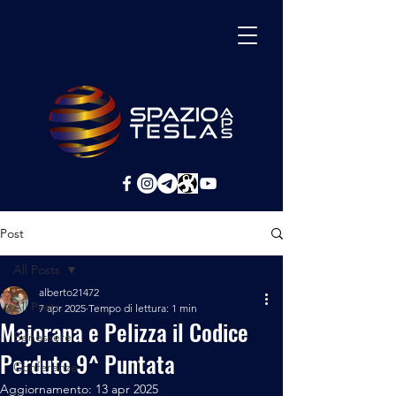
Post
All Posts
alberto21472
All Posts
7 apr 2025
Tempo di lettura: 1 min
Majorana e Pelizza il Codice
Benessere
Perduto 9^ Puntata
Conferenze
Aggiornamento:
13 apr 2025