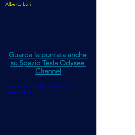
Alberto Lori
Guarda la puntata anche 
su Spazio Tesla Odysee 
Channel
https://www.youtube.com/watch?
v=8vIyl019brA