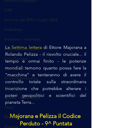
Ricerca e sviluppo
UAP
Archivio dal 2012 a luglio 2024
Ambiente
Inchieste - Interviste
La 
Settima lettera 
di Ettore Majorana a 
Mare Mediterraneo
Rolando Pelizza - il risvolto cruciale... il 
Isole Pontine
tempo è ormai finito - le potenze 
mondiali temono quanto possa fare la 
Archeologia
"macchina" e tenteranno di avere il 
Archeoastronomia
controllo totale sulla straordinaria 
Attualità
invenzione che potrebbe alterare i 
poteri geopolitici e scientifici del 
Spazio - Astronomia
pianeta Terra...
Alieni
Majorana e Pelizza il Codice 
Mistero
Perduto - 9^ Puntata
Scienza