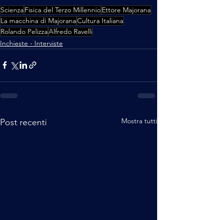
Scienza
Fisica del Terzo Millennio
Ettore Majorana
La macchina di Majorana
Cultura Italiana
Rolando Pelizza
Alfredo Ravelli
Inchieste - Interviste
Mostra tutti
Post recenti