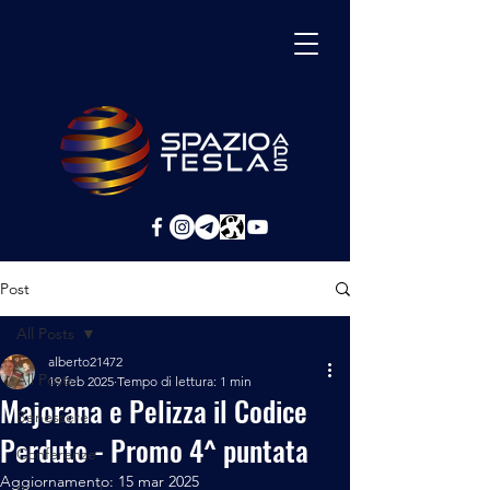
Post
All Posts
alberto21472
All Posts
19 feb 2025
Tempo di lettura: 1 min
Majorana e Pelizza il Codice
Benessere
Perduto - Promo 4^ puntata
Conferenze
Aggiornamento:
15 mar 2025