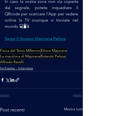
In caso la vostra zona non sia coperta 
dal segnale, potete inquadrare il 
QRcode per scaricare l’App per vedere 
online la TV ovunque vi troviate nel 
mondo 💻🖥️📱
Segui il Gruppo Majorana Pelizza
Fisica del Terzo Millennio
Ettore Majorana
La macchina di Majorana
Rolando Pelizza
Alfredo Ravelli
Inchieste - Interviste
Mostra tutti
Post recenti