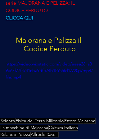
serie MAJORANA E PELIZZA: IL 
CODICE PERDUTO 
CLICCA QUI
Majorana e Pelizza il 
Codice Perduto
https://video.wixstatic.com/video/eaea26_a3
9e67f77f87416ba9dfe74b189a6fd1/720p/mp4/
file.mp4
Scienza
Fisica del Terzo Millennio
Ettore Majorana
La macchina di Majorana
Cultura Italiana
Rolando Pelizza
Alfredo Ravelli