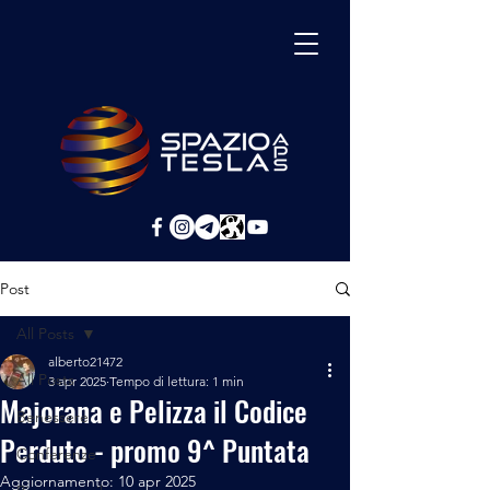
Post
All Posts
alberto21472
All Posts
3 apr 2025
Tempo di lettura: 1 min
Majorana e Pelizza il Codice
Benessere
Perduto - promo 9^ Puntata
Conferenze
Aggiornamento:
10 apr 2025