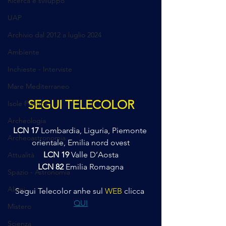
Ricerca e sviluppo
UAP
Archivio dal 2012 a luglio 2024
Ambiente
Inchieste - Interviste
Mare Mediterraneo
SEGUI TELECOLOR
Isole Pontine
Archeologia
LCN 17
 Lombardia, Liguria, Piemonte 
Archeoastronomia
orientale, Emilia nord ovest
LCN 19
 Valle D’Aosta
Attualità
LCN 82
 Emilia Romagna
Spazio - Astronomia
Alieni
Segui Telecolor anhe sul 
WEB
 clicca 
QUI
Mistero
Scienza