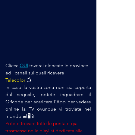
Clicca 
QUI
 toverai elencate le province 
ed i canali sui quali ricevere 
Telecolor
 📺
In caso la vostra zona non sia coperta 
dal segnale, potete inquadrare il 
QRcode per scaricare l’App per vedere 
online la TV ovunque vi troviate nel 
mondo 💻🖥️📱
Potete trovare tutte le puntate già 
trasmesse nella playlist dedicata alla 