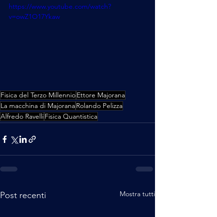
https://www.youtube.com/watch?
v=owZ1O17Ykaw
Fisica del Terzo Millennio
Ettore Majorana
La macchina di Majorana
Rolando Pelizza
Alfredo Ravelli
Fisica Quantistica
Mostra tutti
Post recenti