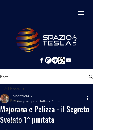
Post
All Posts
alberto21472
All Posts
24 mag
Tempo di lettura: 1 min
Majorana e Pelizza - il Segreto
Benessere
Svelato 1^ puntata
Conferenze