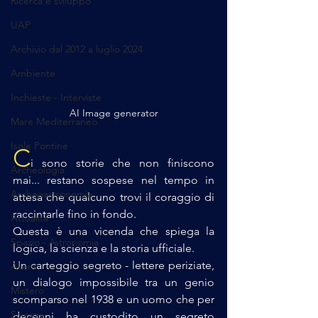
Ricerca e sviluppo
UAP
Archivio dal 2012 a luglio 2024
Ambiente
Inchieste - Interviste
AI Image generator
Mare Mediterraneo
Isole Pontine
C
i sono storie che non finiscono 
Archeologia
mai... restano sospese nel tempo in 
Archeoastronomia
attesa che qualcuno trovi il coraggio di 
raccintarle fino in fondo.
Attualità
Questa è una vicenda che spiega la 
Spazio - Astronomia
logica, la scienza e la storia ufficiale.
Un carteggio segreto - lettere periziate, 
Alieni
un dialogo impossibile tra un genio 
Mistero
scomparso nel 1938 e un uomo che per 
Scienza
decenni ha custodito un segreto 