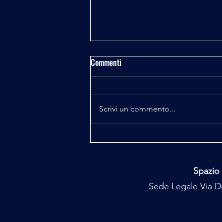
Commenti
Scrivi un commento...
Majorana e Pelizza il Codice
Perduto 4^ e 5^ puntata
Spazio 
Sede Legale Via Du