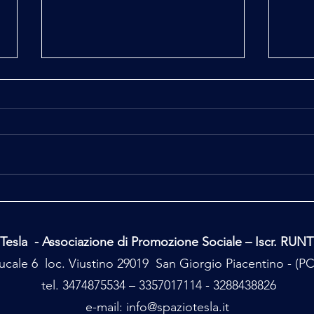
Ufo C
Il mio secondo tempo
Tesla - Associazione di Promozione Sociale – Iscr. RUN
cale 6 loc. Viustino 29019 San Giorgio Piacentino - (
tel. 3474875534 – 3357017114 - 3288438826
e-mail:
info@spaziotesla.it