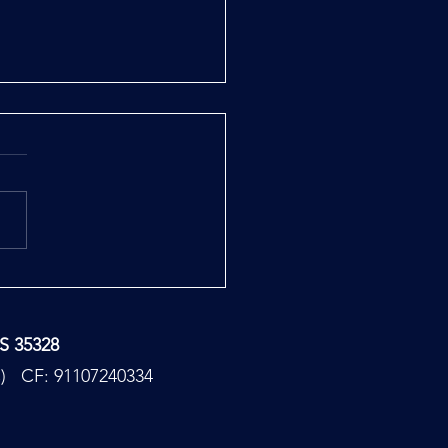
ase Report
TS 35328
PC) CF: 91107240334