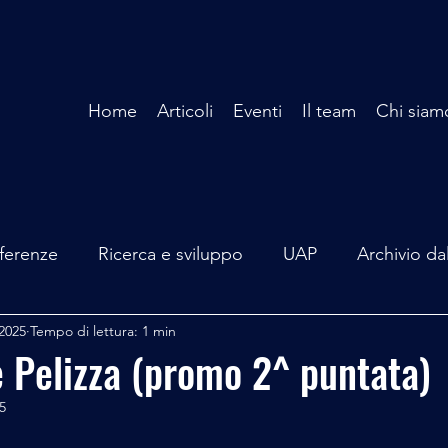
Home
Articoli
Eventi
Il team
Chi siam
ferenze
Ricerca e sviluppo
UAP
Archivio da
 2025
Tempo di lettura: 1 min
terviste
Mare Mediterraneo
Isole Pontine
A
 Pelizza (promo 2^ puntata)
5
lità
Spazio - Astronomia
Alieni
Mistero