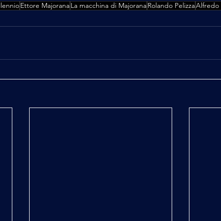
llennio
Ettore Majorana
La macchina di Majorana
Rolando Pelizza
Alfredo 