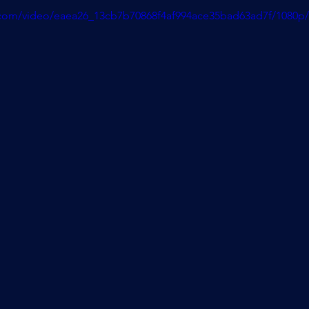
ic.com/video/eaea26_13cb7b70868f4af994ace35bad63ad7f/1080p