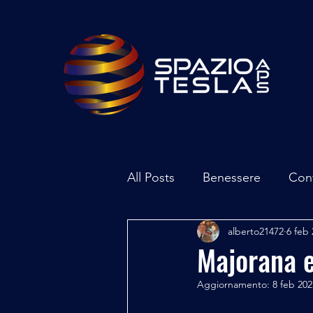
All Posts
Benessere
Con
alberto21472
6 feb
Ambiente
Inchieste - In
Majorana e
Aggiornamento:
8 feb 202
Archeoastronomia
Attua