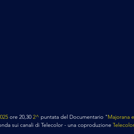
2025
 ore 20,30 
2^
 puntata del Documentario "
Majorana e 
 onda sui canali di Telecolor - una coproduzione
 T
elecolo