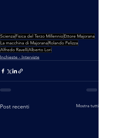
Scienza
Fisica del Terzo Millennio
Ettore Majorana
La macchina di Majorana
Rolando Pelizza
Alfredo Ravelli
Alberto Lori
Inchieste - Interviste
Mostra tutti
Post recenti