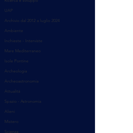
Ricerca e sviluppo
UAP
Archivio dal 2012 a luglio 2024
Ambiente
Inchieste - Interviste
Mare Mediterraneo
Isole Pontine
Archeologia
Archeoastronomia
Attualità
Spazio - Astronomia
Alieni
Mistero
Scienza