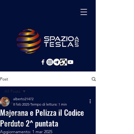
Post
All Posts
alberto21472
All Posts
8 feb 2025
Tempo di lettura: 1 min
Majorana e Pelizza il Codice
Benessere
Perduto 2^ puntata
Conferenze
Aggiornamento:
1 mar 2025