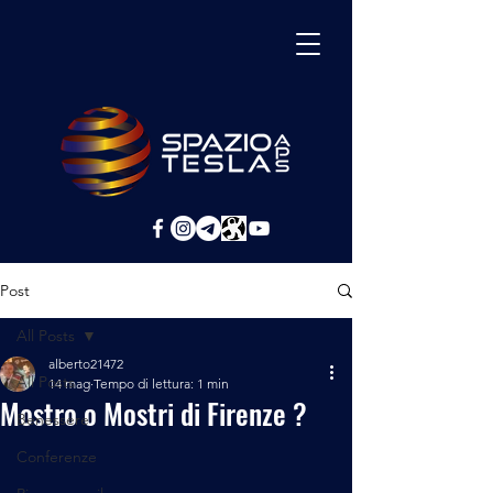
Post
All Posts
alberto21472
All Posts
14 mag
Tempo di lettura: 1 min
Mostro o Mostri di Firenze ?
Benessere
Conferenze