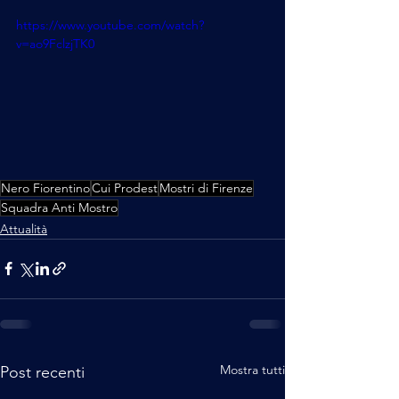
https://www.youtube.com/watch?
v=ao9FclzjTK0
Nero Fiorentino
Cui Prodest
Mostri di Firenze
Squadra Anti Mostro
Attualità
Mostra tutti
Post recenti