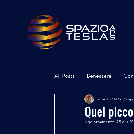
All Posts
Benessere
Con
alberto21472
29 ap
Ambiente
Inchieste - In
Quel picco
Aggiornamento:
25 giu 20
Archeoastronomia
Attua