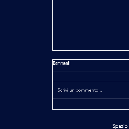
Commenti
Scrivi un commento...
Majorana e Pelizza il Codice
Perduto 7^ puntata
Spazio 