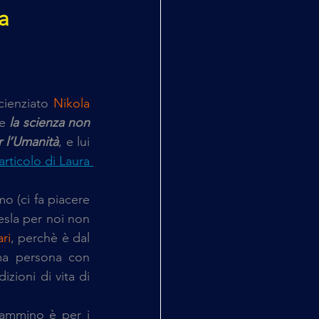
a
cienziato 
Nikola 
e 
la scienza non 
r l’Umanità
, e lui 
'articolo di Laura 
o (ci fa piacere 
sla per noi non 
ri
, perchè è dal 
ma persona con 
zioni di vita di 
ammino è per i 