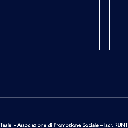
La Strega di Baratti a Bobbio
La St
Tesla - Associazione di Promozione Sociale – Iscr. RUN