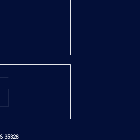
rega di Baratti a Bobbio
TS 35328