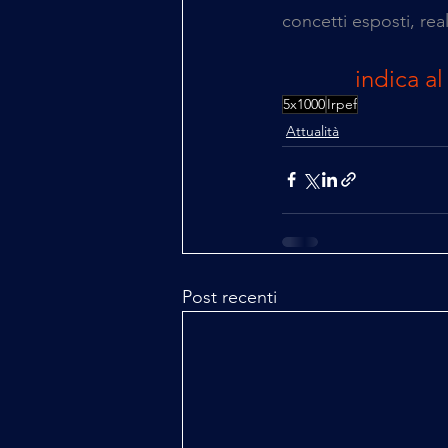
concetti esposti, rea
indica al
5x1000
Irpef
Attualità
Post recenti