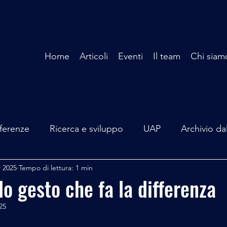
Home
Articoli
Eventi
Il team
Chi siam
ferenze
Ricerca e sviluppo
UAP
Archivio da
r 2025
Tempo di lettura: 1 min
terviste
Mare Mediterraneo
Isole Pontine
A
lo gesto che fa la differenza
25
lità
Spazio - Astronomia
Alieni
Mistero