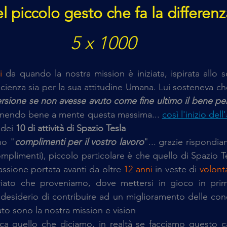
l piccolo gesto che fa la differenz
5 x 1000
i
 da quando la nostra mission è iniziata, ispirata allo s
 scienza sia per la sua attitudine Umana. Lui sosteneva ch
ersione se non avesse avuto come fine ultimo il bene pe
enendo bene a mente questa massima... 
così l'inizio dell
dei 
10 di attività di Spazio Tesla
no "
complimenti per il vostro lavoro
"... grazie rispondiam
mplimenti), piccolo particolare è che quello di Spazio Te
ssione portata avanti da oltre 
12 anni
 in veste di 
volonta
iato che proveniamo, dove mettersi in gioco in pri
desiderio di contribuire ad un miglioramento delle condi
eato sono la nostra mission e vision
ca quello che diciamo, in realtà se facciamo questo c