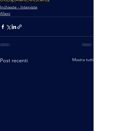
Ufo
Uap
Alieni
Ovni
Scienza
Inchieste - Interviste
Alieni
Mostra tutti
Post recenti