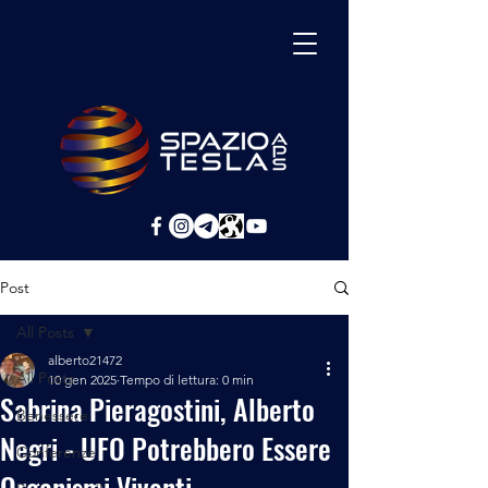
Post
All Posts
alberto21472
All Posts
10 gen 2025
Tempo di lettura: 0 min
Sabrina Pieragostini, Alberto
Benessere
Negri - UFO Potrebbero Essere
Conferenze
Organismi Viventi