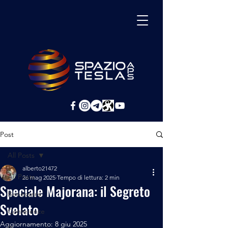
Post
All Posts
alberto21472
All Posts
26 mag 2025
Tempo di lettura: 2 min
Speciale Majorana: il Segreto
Benessere
Svelato
Conferenze
Aggiornamento:
8 giu 2025