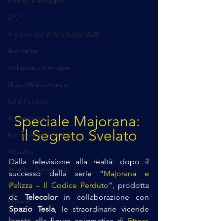
Ricerca e sviluppo
UAP
Archivio dal 2012 a luglio 2024
Ambiente
Inchieste - Interviste
Mare Mediterraneo
Isole Pontine
Speciale Majorana: 
Archeologia
il Segreto Svelato
Archeoastronomia
Attualità
Dalla televisione alla realtà: dopo il 
Spazio - Astronomia
successo della serie “
Majorana e 
Alieni
Pelizza – Il Codice Perduto
”, prodotta 
da 
Telecolor
 in collaborazione con 
Mistero
Spazio Tesla
, le straordinarie vicende 
Scienza
legate alla figura enigmatica di 
Ettore 