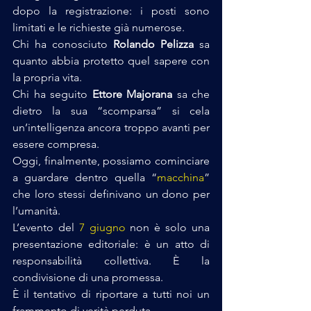
dopo la registrazione: i posti sono 
limitati e le richieste già numerose. 
Chi ha conosciuto 
Rolando Pelizza 
sa 
quanto abbia protetto quel sapere con 
la propria vita. 
Chi ha seguito 
Ettore Majorana
 sa che 
dietro la sua “scomparsa” si cela 
un’intelligenza ancora troppo avanti per 
essere compresa. 
Oggi, finalmente, possiamo cominciare 
a guardare dentro quella “
macchina
” 
che loro stessi definivano un dono per 
l’umanità. 
L’evento del 
7 giugno 
non è solo una 
presentazione editoriale: è un atto di 
responsabilità collettiva. È la 
condivisione di una promessa. 
È il tentativo di riportare a tutti noi un 
frammento di verità perduta. 