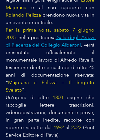
Majorana
 e al suo rapporto con 
Rolando Pelizza 
prendono nuova vita in 
un evento irripetibile. 
Per la prima volta, sabato 7 giugno 
2025
, nella prestigiosa
 Sala degli Arazzi 
di Piacenza del Collegio Alberoni
, verrà 
presentato ufficialmente il 
monumentale lavoro di Alfredo Ravelli, 
testimone diretto e custode di oltre 45 
anni di documentazione riservata: 
“
Majorana e Pelizza – Il Segreto 
Svelato
”. 
Un’opera di oltre 
1800
 pagine che 
raccoglie lettere, trascrizioni, 
videoregistrazioni, documenti e prove, 
in gran parte inedite, raccolte con 
rigore e rispetto dal
 1992 
al 
2022
 (Print 
Service Editore di Pavia). 