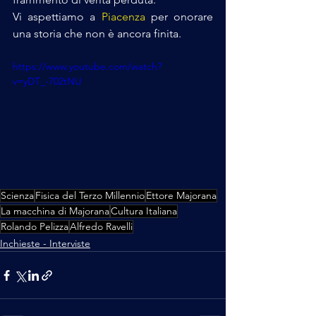
Vi aspettiamo a 
Piacenza
 per onorare 
una storia che non è ancora finita.
https://www.youtube.com/watch?
v=yDT_-702tNU
Scienza
Fisica del Terzo Millennio
Ettore Majorana
La macchina di Majorana
Cultura Italiana
Rolando Pelizza
Alfredo Ravelli
Inchieste - Interviste