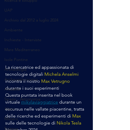
Ricerca e sviluppo
UAP
Archivio dal 2012 a luglio 2024
Ambiente
Inchieste - Interviste
Mare Mediterraneo
Isole Pontine
La ricercatrice ed appassionata di 
Archeologia
tecnologie digitali 
Michela Anselmi
Archeoastronomia
incontra il nostro 
Max Vetrugno
durante i suoi esperimenti
Attualità
Questa puntata inserita nel book 
Spazio - Astronomia
virtuale 
mikylaviaggiatrice
 durante un 
escursus nelle vallate piacentine, tratta 
Alieni
delle ricerche ed esperimenti di 
Max 
Mistero
sulle delle tecnologie di 
Nikola Tesla
Scienza
Novembre 2024