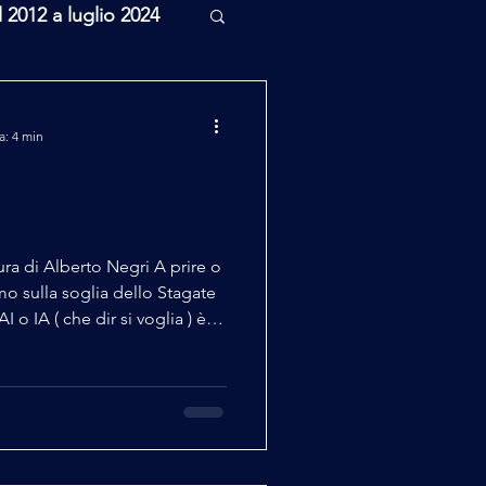
l 2012 a luglio 2024
rcheologia
a: 4 min
Scienza
ura di Alberto Negri A prire o
ulla soglia dello Stagate
 o IA ( che dir si voglia ) è
 nostra vita, ci siamo abituati
 quei neologismi che i media
tidiana, termini talvolta
 ai lavori "fino a 5 minuti"
ai media. Vocaboli (spesso in