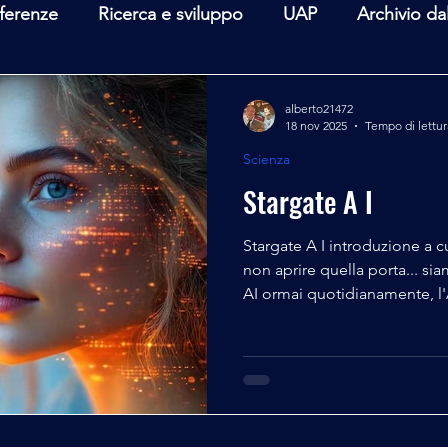
ferenze
Ricerca e sviluppo
UAP
Archivio da
terviste
Mare Mediterraneo
Isole Pontine
A
alberto21472
18 nov 2025
Tempo di lettur
Scienza
lità
Spazio - Astronomia
Alieni
Mistero
Stargate A I
Stargate A I introduzione a c
non aprire quella porta... siamo s
AI ormai quotidianamente, l'AI
entrata in punta di piedi nella
a sentir parlare di lei come
introducono nella vulgata quo
sconosciuti anche agli addetti
prima di essere pubblicati d
lingua