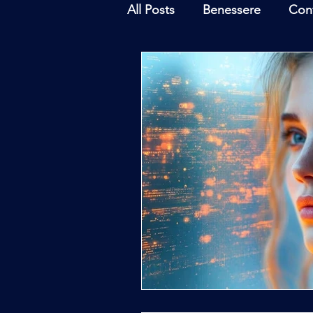
All Posts
Benessere
Con
Ambiente
Inchieste - In
Archeoastronomia
Attua