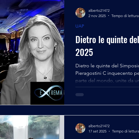
alberto21472
2 nov 2025
Tempo di lettura
UAP
Dietro le quinte d
2025
Dietro le quinte del Simposi
Pieragostini C inquecento p
parte del mondo, unite da un
natura, provenienza, motivaz
preferite, degli UAP. Si sono 
pittoresco affacciato sulla
Maggiore, ossia Baveno , div
capitale mondiale della ricer
Foundation , il think-tank am
alberto21472
17 set 2025
Tempo di lettura