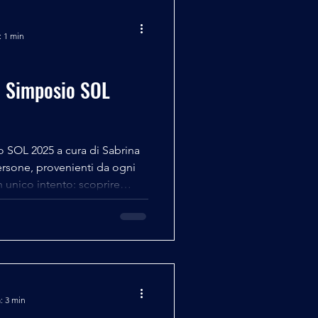
: 1 min
el Simposio SOL
o SOL 2025 a cura di Sabrina
ersone, provenienti da ogni
 unico intento: scoprire
ioni degli UFO- o, se
ritrovate tutte in un borgo
 sponda piemontese del Lago
entato per qualche giorno la
ca ufologica. Merito della Sol
erican
: 3 min