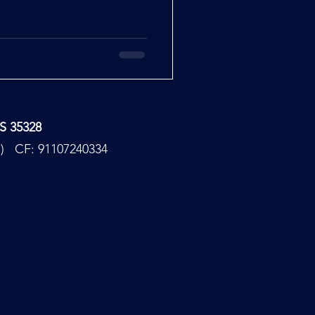
TS 35328
PC) CF: 91107240334