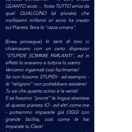
QUANTO aiuto ... forse TUTTO arriva da 
quel QUALCUNO
 (al plurale) 
che 
moltissimi millenni or sono ha creato 
sul Pianeta Terra la "razza umana".
(Enea prosegue)
 In tanti di loro ci 
chiamavano con un certo disprezzo 
"STUPIDE SCIMMIE PARLANTI", ed in 
effetti lo eravamo e tuttora lo siamo.
Veniamo ingannati così facilmente!
Se non fossimo STUPIDI - ad esempio - 
le "religioni" non potrebbero esistere! 
Tu sai che quanto scrivo è la verità!
E se fossimo "pronti" le lingue straniere 
di questo pianeta IO - ed altri come me 
- potremmo impararle già OGGI con 
grande facilita, così come le hai 
imparate tu Clara!