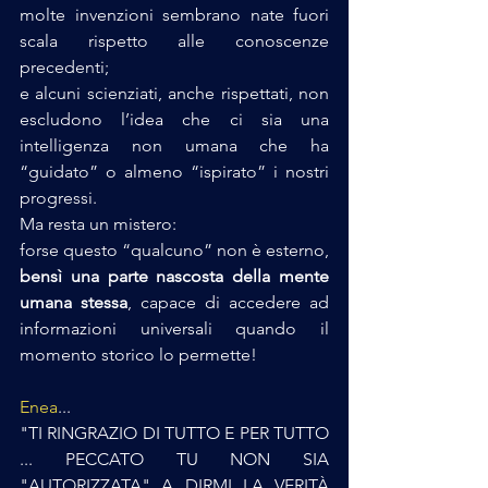
molte invenzioni sembrano nate fuori 
scala rispetto alle conoscenze 
precedenti;
e alcuni scienziati, anche rispettati, non 
escludono l’idea che ci sia una 
intelligenza non umana che ha 
“guidato” o almeno “ispirato” i nostri 
progressi.
Ma resta un mistero:
forse questo “qualcuno” non è esterno, 
bensì una parte nascosta della mente 
umana stessa
, capace di accedere ad 
informazioni universali quando il 
momento storico lo permette!
Enea
...
"TI RINGRAZIO DI TUTTO E PER TUTTO 
... PECCATO TU NON SIA 
"AUTORIZZATA" A DIRMI LA VERITÀ 