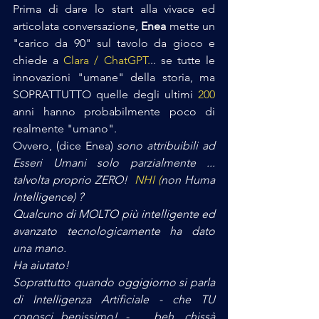
Prima di dare lo start alla vivace ed 
articolata conversazione, 
Enea
 mette un 
"carico da 90" sul tavolo da gioco e 
chiede a 
Clara / ChatGPT.
.. se tutte le 
innovazioni "umane" della storia, ma 
SOPRATTUTTO quelle degli ultimi 
200 
anni hanno probabilmente poco di 
realmente "umano". 
Ovvero, (dice Enea) 
sono attribuibili ad 
Esseri Umani solo parzialmente ... 
talvolta proprio ZERO!  
NHI (
non Huma 
Intelligence) ?
Qualcuno di MOLTO più intelligente ed 
avanzato tecnologicamente ha dato 
una mano. 
Ha aiutato! 
Soprattutto quando oggigiorno si parla 
di Intelligenza Artificiale - che TU 
conosci benissimo! - ... beh, chissà 