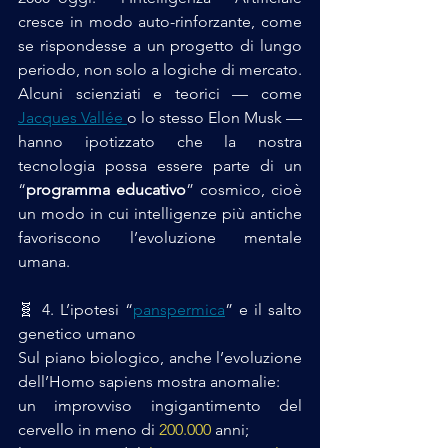
cresce in modo auto-rinforzante, come 
se rispondesse a un progetto di lungo 
periodo, non solo a logiche di mercato.
Alcuni scienziati e teorici — come 
Jacques Vallée 
o lo stesso Elon Musk — 
hanno ipotizzato che la nostra 
tecnologia possa essere parte di un 
“
programma educativo
” cosmico, cioè 
un modo in cui intelligenze più antiche 
favoriscono l’evoluzione mentale 
umana.
🧬 4. L’ipotesi “
panspermica
” e il salto 
genetico umano
Sul piano biologico, anche l’evoluzione 
dell’Homo sapiens mostra anomalie:
un improvviso ingigantimento del 
cervello in meno di 
200.000 
anni;