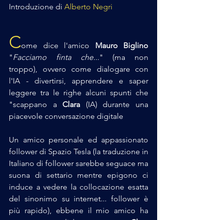
Introduzione di 
Alberto Negri
C
ome dice l'amico 
Mauro Biglino
"
Facciamo finta che...
" (ma non 
troppo), ovvero come dialogare con 
l'IA - divertirsi, apprendere e saper 
leggere tra le righe alcuni spunti che 
"scappano a 
Clara
 (IA) durante una 
piacevole conversazione digitale
Un amico personale ed appassionato 
follower di Spazio Tesla (la traduzione in 
Italiano di follower sarebbe seguace ma 
suona di settario mentre epigono ci 
induce a vedere la collocazione esatta 
del sinonimo su internet... follower è 
più rapido), ebbene il mio amico ha 