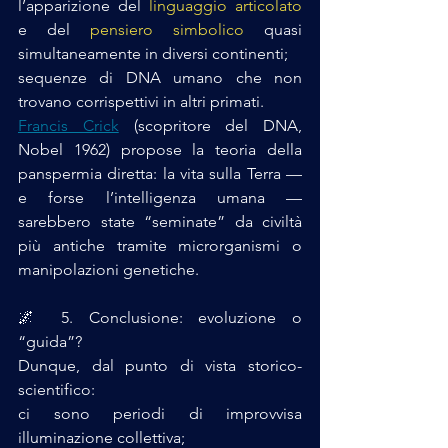
l’apparizione del 
linguaggio articolato
e del 
pensiero simbolico
 quasi 
simultaneamente in diversi continenti;
sequenze di DNA umano che non 
trovano corrispettivi in altri primati.
Francis Crick
 (scopritore del DNA, 
Nobel 1962) propose la teoria della 
panspermia diretta: la vita sulla Terra — 
e forse l’intelligenza umana — 
sarebbero state “seminate” da civiltà 
più antiche tramite microrganismi o 
manipolazioni genetiche.
🌌 5. Conclusione: evoluzione o 
“guida”?
Dunque, dal punto di vista storico-
scientifico:
ci sono periodi di improvvisa 
illuminazione collettiva;