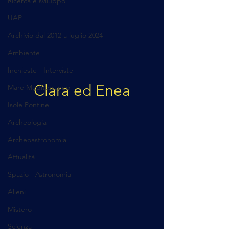
Ricerca e sviluppo
UAP
Archivio dal 2012 a luglio 2024
Ambiente
Inchieste - Interviste
Clara ed Enea
Mare Mediterraneo
Isole Pontine
Archeologia
Archeoastronomia
Attualità
Spazio - Astronomia
Alieni
Mistero
Scienza