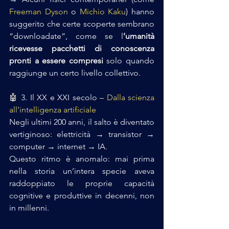
Freeman Dyson
 o 
Michio Kaku
) hanno 
suggerito che certe scoperte sembrano 
“downloadate”, come se l
’umanità 
ricevesse pacchetti di conoscenza 
pronti a essere compresi 
solo quando 
raggiunge un certo livello collettivo.
🤖 3. Il XX e XXI secolo – 
Dalla scienza 
all’intelligenza artificiale
Negli ultimi 200 anni, il salto è diventato 
vertiginoso: elettricità → transistor → 
computer → internet → IA.
Questo ritmo è anomalo: mai prima 
nella storia un’intera specie aveva 
raddoppiato le proprie capacità 
cognitive e produttive in decenni, non 
in millenni.