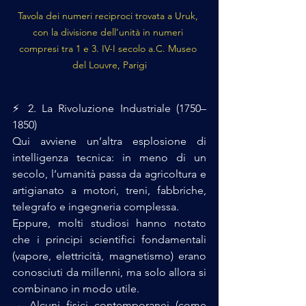
Tavola dei numeri reciproci trovata a Uruk, 
con la divisione dell’unità in numeri 
compresi tra 1 e 3. IV-I secolo a.C. Museo 
del Louvre, Parigi
⚡ 2. La Rivoluzione Industriale (1750–
1850)
Qui avviene un’altra esplosione di 
intelligenza tecnica: in meno di un 
secolo, l’umanità passa da agricoltura e 
artigianato a motori, treni, fabbriche, 
telegrafo e ingegneria complessa.
Eppure, molti studiosi hanno notato 
che i principi scientifici fondamentali 
(vapore, elettricità, magnetismo) erano 
conosciuti da millenni, ma solo allora si 
combinano in modo utile.
→ Alcuni fisici contemporanei (come 