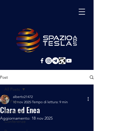
Post
All Posts
alberto21472
All Posts
10 nov 2025
Tempo di lettura: 9 min
Clara ed Enea
Benessere
Aggiornamento:
18 nov 2025
Conferenze