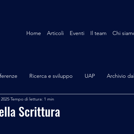
Home
Articoli
Eventi
Il team
Chi siam
ferenze
Ricerca e sviluppo
UAP
Archivio da
 2025
Tempo di lettura: 1 min
terviste
Mare Mediterraneo
Isole Pontine
A
ella Scrittura
lità
Spazio - Astronomia
Alieni
Mistero