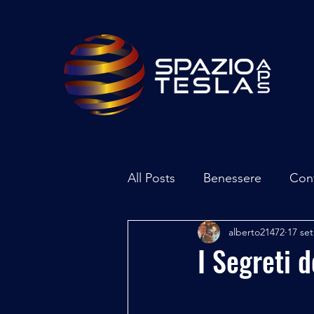
All Posts
Benessere
Con
alberto21472
17 set
Ambiente
Inchieste - In
I Segreti d
Archeoastronomia
Attua