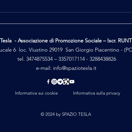
"Sentire" le pietre della storia
Il mo
antica
tomba
Tesla - Associazione di Promozione Sociale – Iscr. RUN
cale 6 loc. Viustino 29019 San Giorgio Piacentino - (
tel. 3474875534 – 3357017114 - 3288438826
e-mail:
info@spaziotesla.it
Informativa sui cookie
Informativa sulla privacy
© 2024 by SPAZIO TESLA