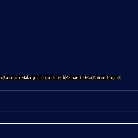
to
Corrado Malanga
Filippo Biondi
Armando Mei
Kefren Project