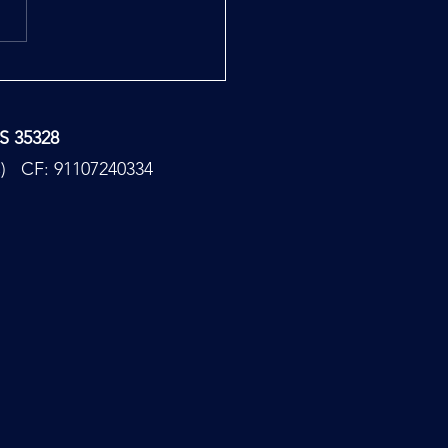
ndo sotterraneo di Giza e la
 degli uccelli
TS 35328
PC) CF: 91107240334