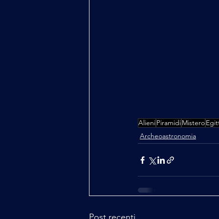
Alieni
Piramidi
Mistero
Egit
Archeoastronomia
Post recenti