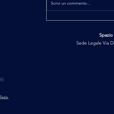
Scrivi un commento...
Enygma, quando la Storia tace o
mente
Spazio 
Sede Legale Via Du
Tesla,