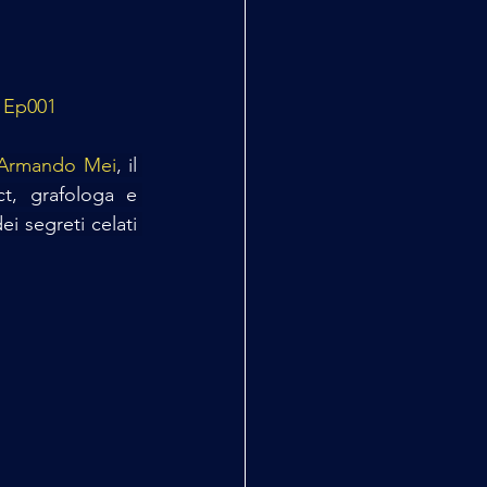
i Ep001
Armando Mei
, il 
t, grafologa e 
i segreti celati 