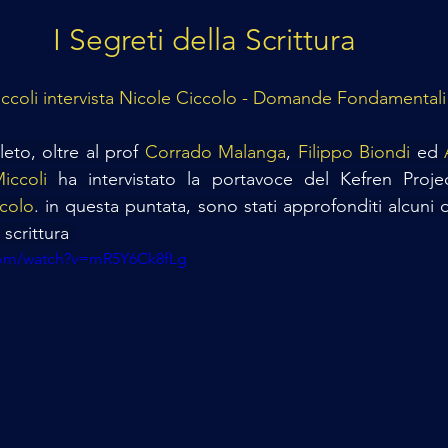
I Segreti della Scrittura
ccoli intervista Nicole Ciccolo - Domande Fondamental
eto, oltre al prof
 Corrado Malanga
, 
Filippo Biondi 
ed 
iccoli
 ha intervistato la portavoce del Kefren Projec
ccolo
. in questa puntata, sono stati approfonditi alcuni de
 scrittura 
com/watch?v=mR5Y6Ck8fLg