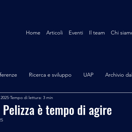
Home
Articoli
Eventi
Il team
Chi siam
ferenze
Ricerca e sviluppo
UAP
Archivio da
 2025
Tempo di lettura: 3 min
terviste
Mare Mediterraneo
Isole Pontine
A
 Pelizza è tempo di agire
25
lità
Spazio - Astronomia
Alieni
Mistero