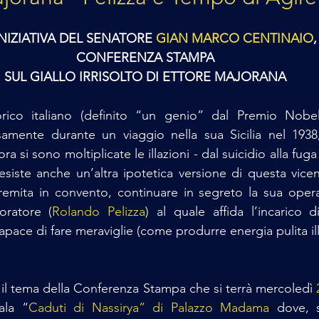
INIZIATIVA DEL SENATORE 
GIAN MARCO CENTINAIO
,
CONFERENZA STAMPA
SUL GIALLO IRRISOLTO DI ETTORE MAJORANA
orico italiano (definito “un genio” dal Premio Nobel
amente durante un viaggio nella sua Sicilia nel 1938, 
ora si sono moltiplicate le illazioni - dal suicidio alla fuga
 esiste anche un’altra ipotetica versione di questa vicen
remita in convento, continuare in segreto la sua opera
oratore (
Rolando Pelizza
) al quale affida l’incarico d
pace di fare meraviglie (come produrre energia pulita illi
il tema della Conferenza Stampa che si terrà mercoledì 
ala “
Caduti di Nassirya” di Palazzo Madama