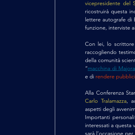
vicepresidente del 
ricostruirà questa i
lettere autografe di
funzione, interviste ai
Con lei, lo scrittore
raccogliendo testimo
della comunità scienti
“
macchina di Major
e di 
rendere pubblici
Alla Conferenza Sta
Carlo Tralamazza
, a
aspetti degli avvenim
Importanti personali
interessati a questa 
sarà l’occasione per 