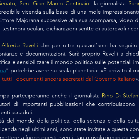
Senato, Sen. Gian Marco Centinaio
, la giornalista 
Sabr
ncredibile vicenda sulla base di una mole impressionant
 Ettore Majorana successive alla sua scomparsa, video de
 testimoni oculari, dichiarazioni scritte di autorevoli ricerc
 
Alfredo Ravelli 
che per oltre quarant’anni ha seguito
nianze e documentazioni. Sarà proprio Ravelli a chiede
fica e sensibilizzare il mondo politico sulle potenziali imp
ana
” potrebbe avere su scala planetaria: «È arrivato il m
 tutti i documenti ancora secretati dal Governo italiano
»
mpa parteciperanno anche il giornalista 
Rino Di Stefa
utori di importanti pubblicazioni che contribuiscono a
enti accaduti.
tà del mondo della politica, della scienza e della cultu
vicenda negli ultimi anni, sono state invitate a questa co
mettere a fuoco questi eventi, tanto rivoluzionari da esse