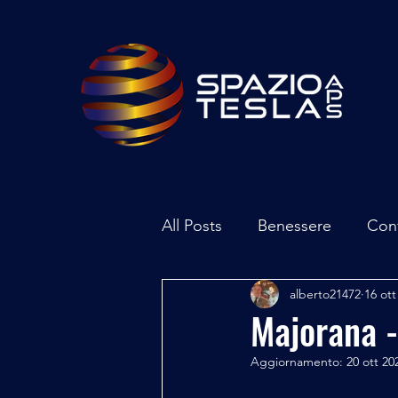
All Posts
Benessere
Con
alberto21472
16 ott
Ambiente
Inchieste - In
Majorana -
Aggiornamento:
20 ott 20
Archeoastronomia
Attua