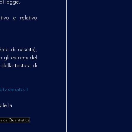
di legge.
ivo e relativo 
ata di nascita), 
 gli estremi del 
della testata di 
btv.senato.it
le la 
isica Quantistica