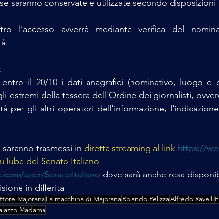
rese saranno conservate e utilizzate secondo disposizioni 
ntro l’accesso avverrà mediante verifica del nominat
tà.
:
 entro il 20/10 i dati anagrafici (nominativo, luogo e d
li estremi della tessera dell'Ordine dei giornalisti, ovvero
 per gli altri operatori dell'informazione, l'indicazione 
o saranno trasmessi in
 diretta streaming al link
https://we
uTube del Senato Italiano 
.com/user/SenatoItaliano
 dove sarà anche resa disponibi
isione in differita
ttore Majorana
La macchina di Majorana
Rolando Pelizza
Alfredo Ravelli
F
alazzo Madama