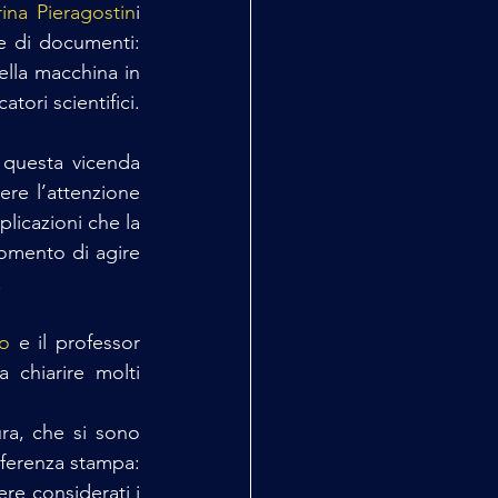
ina Pieragostin
i 
e di documenti: 
lla macchina in 
atori scientifici.
 questa vicenda 
re l’attenzione 
licazioni che la 
omento di agire 
. 
no
 e il professor 
 chiarire molti 
ra, che si sono 
nferenza stampa: 
re considerati i 